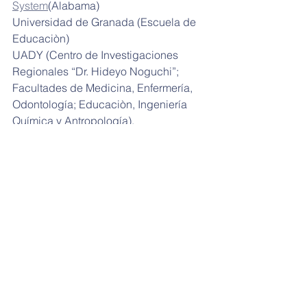
System
(Alabama)
Universidad de Granada (Escuela de 
Educaciòn)
UADY (Centro de Investigaciones 
Regionales “Dr. Hideyo Noguchi”; 
Facultades de Medicina, Enfermería, 
Odontología; Educaciòn, Ingeniería 
Química y Antropología), 
Otras Universidades (Colima, Nayarit, 
Xalapa en programas de verano) 
ENSY (Escuela Normal Superior de 
Yucatán)
Grupo GOCY 
Universidad Modelo
Centro Universitario Eloisa Patron de 
Rosado
Universidad del Valle de México
Universidad Marista, 
Universidad Anahuac Mayab, 